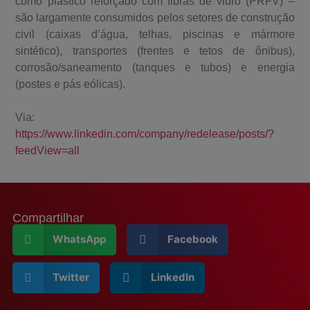
como plástico reforçado com fibras de vidro (PRFV) –
são largamente consumidos pelos setores de construção
civil (caixas d’água, telhas, piscinas e mármore
sintético), transportes (frentes e tetos de ônibus),
corrosão/saneamento (tanques e tubos) e energia
(postes e pás eólicas).
Via:
https://www.linkedin.com/company/redelease/posts/?
feedView=all
Compartilhar
WhatsApp
Facebook
Twitter
LinkedIn