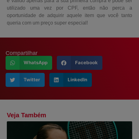
é válido apenas para a sua primeira compra e pode ser
utilizado uma vez por CPF, então não perca a
oportunidade de adquirir aquele item que você tanto
queria com um preço super especial!
Compartilhar
WhatsApp
Facebook
Twitter
LinkedIn
Veja Também