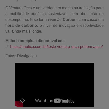
O Ventura Orca é um verdadeiro marco na transição para
a mobilidade aquática sustentável, sem abrir mão do
desempenho. E se for na versão
Carbon
, com casco em
fibra de carbono
, o nível de inovação e esportividade
vai ainda mais longe.
Matéria completa disponível em:
🔗
https://nautica.com.br/teste-ventura-orca-performance/
Fotos: Divulgacao