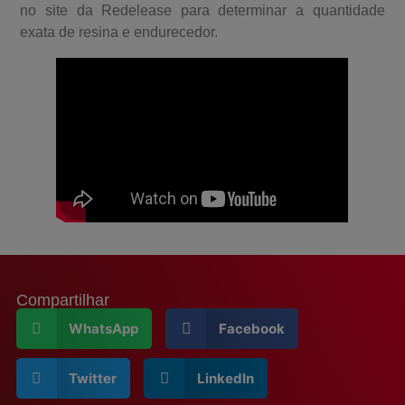
no site da Redelease para determinar a quantidade
exata de resina e endurecedor.
Compartilhar
WhatsApp
Facebook
Twitter
LinkedIn