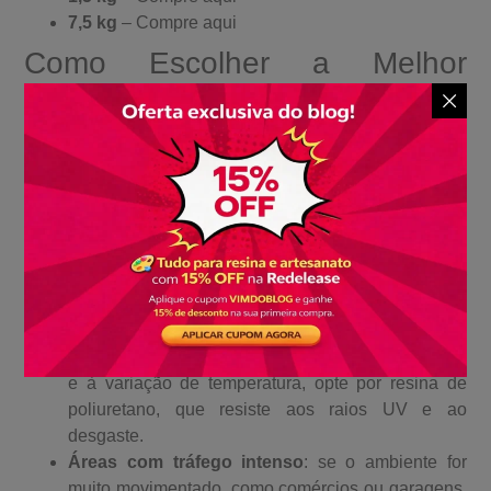
7,5 kg
–
Compre aqui
Como Escolher a Melhor
Resina para Porcelanato
Líquido?
Para garantir um resultado impecável, é fundamental
escolher a resina certa para o seu projeto. Aqui estão
algumas dicas importantes:
Ambientes internos
: a resina epóxi é a melhor
opção, pois oferece durabilidade e acabamento
brilhante.
Ambientes externos
: para áreas expostas ao sol
e à variação de temperatura, opte por resina de
poliuretano, que resiste aos raios UV e ao
desgaste.
Áreas com tráfego intenso
: se o ambiente for
muito movimentado, como comércios ou garagens,