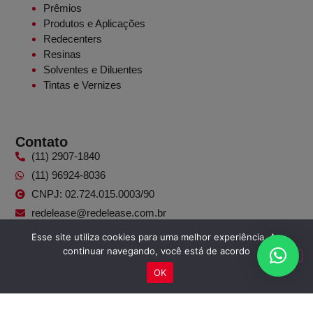
Prêmios
Produtos e Aplicações
Redecenters
Resinas
Solventes e Diluentes
Tintas e Vernizes
Contato
(11) 2907-1840
(11) 96924-8036
CNPJ: 02.724.015.0003/90
redelease@redelease.com.br
Esse site utiliza cookies para uma melhor experiência. Ao
continuar navegando, você está de acordo
Redes Sociais
OK