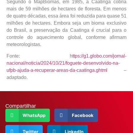
Segundo o MapBiomas, em 1985, a Caatinga cobria
mais de 59 milhões de hectares de floresta. Em menos
de quatro décadas, essa área foi reduzida para quase 51
milhões de hectares. Embora seja um bioma exclusivo
do Brasil, a preservação da Caatinga é crucial para o
controle do aquecimento global, conforme afirmam
meteorologistas.
Fonte: h
ttps://g1.globo.com/jornal-
nacional/noticia/2024/10/21/foguete-desenvolvido-na-
ufpb-ajuda-a-recuperar-areas-da-caatinga.ghtml
–
adaptado.
Compartilhar
WhatsApp
Facebook
Twitter
LinkedIn