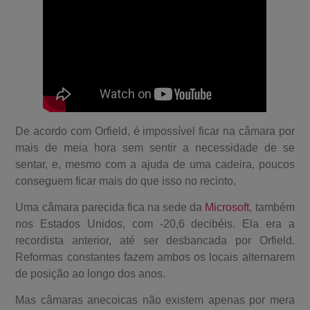
De acordo com Orfield, é impossível ficar na câmara por
mais de meia hora sem sentir a necessidade de se
sentar, e, mesmo com a ajuda de uma cadeira, poucos
conseguem ficar mais do que isso no recinto.
Uma câmara parecida fica na sede da
Microsoft
, também
nos Estados Unidos, com -20,6 decibéis. Ela era a
recordista anterior, até ser desbancada por Orfield.
Reformas constantes fazem ambos os locais alternarem
de posição ao longo dos anos.
Mas câmaras anecoicas não existem apenas por mera