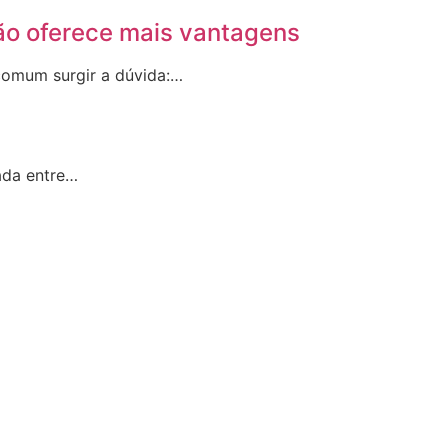
ão oferece mais vantagens
 comum surgir a dúvida:…
ada entre…