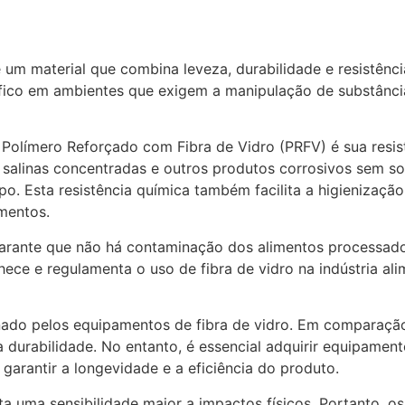
um material que combina leveza, durabilidade e resistência
éfico em ambientes que exigem a manipulação de substância
Polímero Reforçado com Fibra de Vidro (PRFV) é sua resis
alinas concentradas e outros produtos corrosivos sem sofr
o. Esta resistência química também facilita a higienizaç
imentos.
e garante que não há contaminação dos alimentos processa
nhece e regulamenta o uso de fibra de vidro na indústria 
nado pelos equipamentos de fibra de vidro. Em comparação
rabilidade. No entanto, é essencial adquirir equipamentos
garantir a longevidade e a eficiência do produto.
nta uma sensibilidade maior a impactos físicos. Portanto