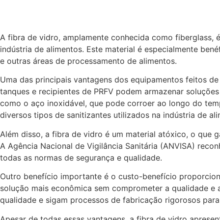
A fibra de vidro, amplamente conhecida como fiberglass, é 
indústria de alimentos. Este material é especialmente ben
e outras áreas de processamento de alimentos.
Uma das principais vantagens dos equipamentos feitos de 
tanques e recipientes de PRFV podem armazenar soluções s
como o aço inoxidável, que pode corroer ao longo do temp
diversos tipos de sanitizantes utilizados na indústria de al
Além disso, a fibra de vidro é um material atóxico, o qu
A Agência Nacional de Vigilância Sanitária (ANVISA) reco
todas as normas de segurança e qualidade.
Outro benefício importante é o custo-benefício proporcio
solução mais econômica sem comprometer a qualidade e a du
qualidade e sigam processos de fabricação rigorosos para 
Apesar de todas essas vantagens, a fibra de vidro aprese