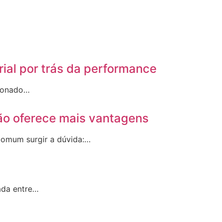
rial por trás da performance
sionado…
ão oferece mais vantagens
 comum surgir a dúvida:…
ada entre…