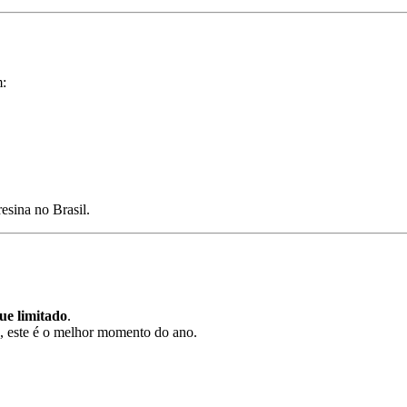
m:
sina no Brasil.
ue limitado
.
s, este é o melhor momento do ano.