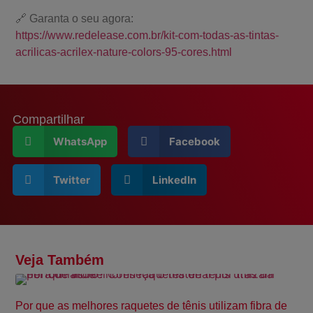
🔗 Garanta o seu agora:
https://www.redelease.com.br/kit-com-todas-as-tintas-
acrilicas-acrilex-nature-colors-95-cores.html
Compartilhar
WhatsApp
Facebook
Twitter
LinkedIn
Veja Também
Por que as melhores raquetes de tênis utilizam fibra de