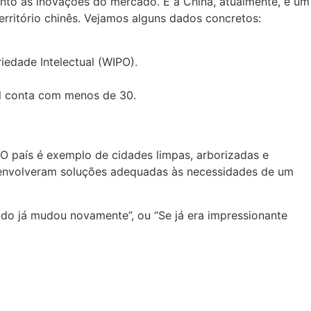
nto às inovações do mercado. E a China, atualmente, é um
rritório chinês. Vejamos alguns dados concretos:
edade Intelectual (WIPO).
il conta com menos de 30.
 O país é exemplo de cidades limpas, arborizadas e
esenvolveram soluções adequadas às necessidades de um
do já mudou novamente”, ou “Se já era impressionante