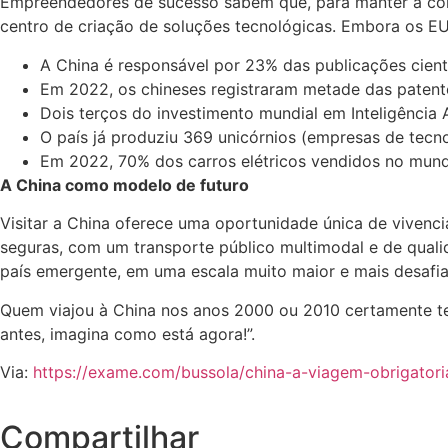
Empreendedores de sucesso sabem que, para manter a comp
centro de criação de soluções tecnológicas. Embora os EUA
A China é responsável por 23% das publicações cien
Em 2022, os chineses registraram metade das patente
Dois terços do investimento mundial em Inteligência A
O país já produziu 369 unicórnios (empresas de tecn
Em 2022, 70% dos carros elétricos vendidos no mund
A China como modelo de futuro
Visitar a China oferece uma oportunidade única de vivenci
seguras, com um transporte público multimodal e de qual
país emergente, em uma escala muito maior e mais desafiad
Quem viajou à China nos anos 2000 ou 2010 certamente te
antes, imagina como está agora!”.
Via:
https://exame.com/bussola/china-a-viagem-obrigatori
Compartilhar