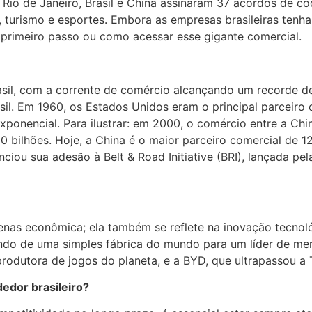
o Rio de Janeiro, Brasil e China assinaram 37 acordos de
es, turismo e esportes. Embora as empresas brasileiras ten
primeiro passo ou como acessar esse gigante comercial.
rasil, com a corrente de comércio alcançando um recorde d
asil. Em 1960, os Estados Unidos eram o principal parceiro
xponencial. Para ilustrar: em 2000, o comércio entre a Chi
bilhões. Hoje, a China é o maior parceiro comercial de 1
iou sua adesão à Belt & Road Initiative (BRI), lançada pe
penas econômica; ela também se reflete na inovação tecno
ndo de uma simples fábrica do mundo para um líder de me
rodutora de jogos do planeta, e a BYD, que ultrapassou a T
edor brasileiro?