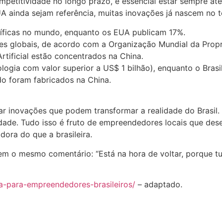
etitividade no longo prazo, é essencial estar sempre ate
 ainda sejam referência, muitas inovações já nascem no te
tíficas no mundo, enquanto os EUA publicam 17%.
s globais, de acordo com a Organização Mundial da Propri
rtificial estão concentrados na China.
ologia com valor superior a US$ 1 bilhão), enquanto o Bras
o foram fabricados na China.
ar inovações que podem transformar a realidade do Brasil.
idade. Tudo isso é fruto de empreendedores locais que d
ora do que a brasileira.
m o mesmo comentário: “Está na hora de voltar, porque tu
a-para-empreendedores-brasileiros/
– adaptado.