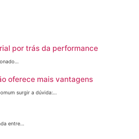
rial por trás da performance
sionado…
ão oferece mais vantagens
 comum surgir a dúvida:…
ada entre…