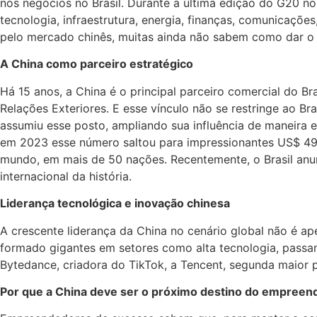
nos negócios no Brasil. Durante a última edição do G20 n
tecnologia, infraestrutura, energia, finanças, comunicaçõ
pelo mercado chinês, muitas ainda não sabem como dar o 
A China como parceiro estratégico
Há 15 anos, a China é o principal parceiro comercial do B
Relações Exteriores. E esse vínculo não se restringe ao Br
assumiu esse posto, ampliando sua influência de maneira e
em 2023 esse número saltou para impressionantes US$ 490 
mundo, em mais de 50 nações. Recentemente, o Brasil anunc
internacional da história.
Liderança tecnológica e inovação chinesa
A crescente liderança da China no cenário global não é a
formado gigantes em setores como alta tecnologia, passa
Bytedance, criadora do TikTok, a Tencent, segunda maior p
Por que a China deve ser o próximo destino do empreend