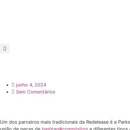
junho 4, 2024
Sem Comentários
Um dos parceiros mais tradicionais da Redelease é a Parke
união de peças de
hashtag#compósitos
a diferentes tipos 