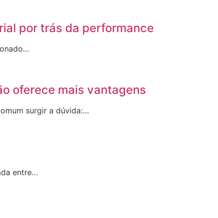
rial por trás da performance
sionado…
ão oferece mais vantagens
 comum surgir a dúvida:…
ada entre…